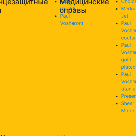
нцезащитные
Медицинские
Gino
Choic
Giraldi
Merku
и
оправы
Paul
Jet
Vosheront
Paul
Voshe
coutu
Paul
Voshe
gold
plated
Paul
Voshe
titani
Presen
Sheer
Moon