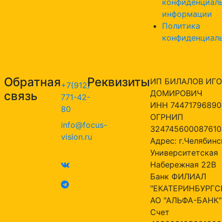
конфиденциал
информации
Политика
конфиденциал
Обратная
Реквизиты
ИП БИЛАЛОВ ИГО
+7(912)
ДОМИРОВИЧ
связь
771-42-
ИНН 74471796890
80
ОГРНИП
info@focus-
324745600087610
vision.ru
Адрес: г.Челябинск
Университетская
Набережная 22В
Банк ФИЛИАЛ
"ЕКАТЕРИНБУРГС
АО "АЛЬФА-БАНК"
Счет