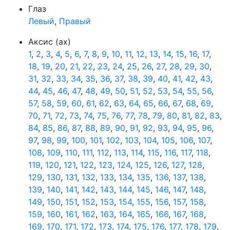
Глаз
Левый
,
Правый
Аксис (ax)
1
,
2
,
3
,
4
,
5
,
6
,
7
,
8
,
9
,
10
,
11
,
12
,
13
,
14
,
15
,
16
,
17
,
18
,
19
,
20
,
21
,
22
,
23
,
24
,
25
,
26
,
27
,
28
,
29
,
30
,
31
,
32
,
33
,
34
,
35
,
36
,
37
,
38
,
39
,
40
,
41
,
42
,
43
,
44
,
45
,
46
,
47
,
48
,
49
,
50
,
51
,
52
,
53
,
54
,
55
,
56
,
57
,
58
,
59
,
60
,
61
,
62
,
63
,
64
,
65
,
66
,
67
,
68
,
69
,
70
,
71
,
72
,
73
,
74
,
75
,
76
,
77
,
78
,
79
,
80
,
81
,
82
,
83
,
84
,
85
,
86
,
87
,
88
,
89
,
90
,
91
,
92
,
93
,
94
,
95
,
96
,
97
,
98
,
99
,
100
,
101
,
102
,
103
,
104
,
105
,
106
,
107
,
108
,
109
,
110
,
111
,
112
,
113
,
114
,
115
,
116
,
117
,
118
,
119
,
120
,
121
,
122
,
123
,
124
,
125
,
126
,
127
,
128
,
129
,
130
,
131
,
132
,
133
,
134
,
135
,
136
,
137
,
138
,
139
,
140
,
141
,
142
,
143
,
144
,
145
,
146
,
147
,
148
,
149
,
150
,
151
,
152
,
153
,
154
,
155
,
156
,
157
,
158
,
159
,
160
,
161
,
162
,
163
,
164
,
165
,
166
,
167
,
168
,
169
,
170
,
171
,
172
,
173
,
174
,
175
,
176
,
177
,
178
,
179
,