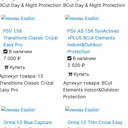
BCut Day & Night Protection
BCut Day & Night Protection
FSV 1.56
FSV AS 1.56 SunActives
Transitions Classic Crizal
vPLUS BCut Elements
Easy Pro
Indoor&Outdoor
В наличии
Protection
7 000
₽
В наличии
2 500
₽
Купить
Купить
Артикул товара: 1.5
Transitions Classic Crizal
Артикул товара: BCut
Easy Pro
Elements Indoor&Outdoor
Protection
Orma 1.5 Blue Capture
Orma 1.5 Thin Crizal Easy