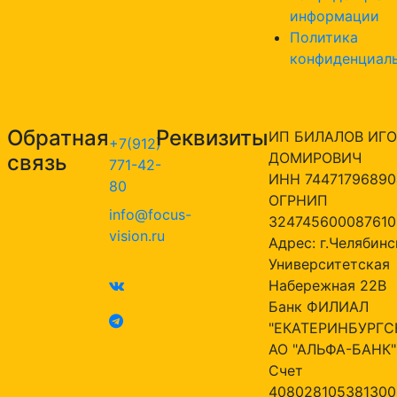
информации
Политика
конфиденциал
Обратная
Реквизиты
ИП БИЛАЛОВ ИГО
+7(912)
ДОМИРОВИЧ
связь
771-42-
ИНН 74471796890
80
ОГРНИП
info@focus-
324745600087610
vision.ru
Адрес: г.Челябинск
Университетская
Набережная 22В
Банк ФИЛИАЛ
"ЕКАТЕРИНБУРГС
АО "АЛЬФА-БАНК"
Счет
408028105381300