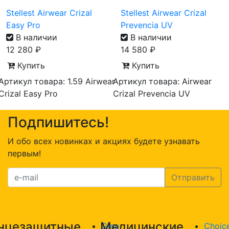
Stellest Airwear Crizal
Stellest Airwear Crizal
Easy Pro
Prevencia UV
В наличии
В наличии
12 280
₽
14 580
₽
Купить
Купить
Артикул товара: 1.59 Airwear
Артикул товара: Airwear
Crizal Easy Pro
Crizal Prevencia UV
Подпишитесь!
И обо всех новинках и акциях будете узнавать
первым!
нцезащитные
Медицинские
Gino
Choic