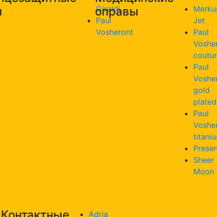
Giraldi
Merku
и
оправы
Paul
Jet
Vosheront
Paul
Voshe
coutu
Paul
Voshe
gold
plated
Paul
Voshe
titani
Presen
Sheer
Moon
Контактные
Adria