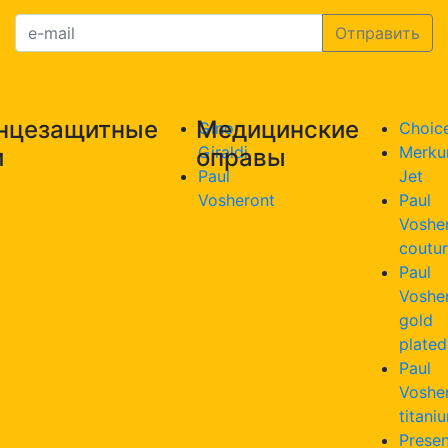
нцезащитные
Медицинские
Gino
Choic
Giraldi
Merku
и
оправы
Paul
Jet
Vosheront
Paul
Voshe
coutu
Paul
Voshe
gold
plated
Paul
Voshe
titani
Presen