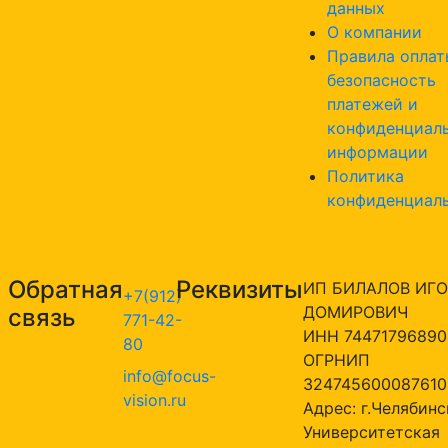
данных
О компании
Правила оплат
безопасность
платежей и
конфиденциал
информации
Политика
конфиденциал
Обратная
Реквизиты
ИП БИЛАЛОВ ИГО
+7(912)
ДОМИРОВИЧ
связь
771-42-
ИНН 74471796890
80
ОГРНИП
info@focus-
324745600087610
vision.ru
Адрес: г.Челябинск
Университетская