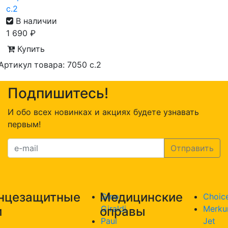
с.2
В наличии
1 690
₽
Купить
Артикул товара: 7050 с.2
Подпишитесь!
И обо всех новинках и акциях будете узнавать
первым!
нцезащитные
Медицинские
Gino
Choic
Giraldi
Merku
и
оправы
Paul
Jet