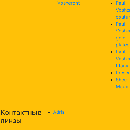
Vosheront
Paul
Voshe
coutu
Paul
Voshe
gold
plated
Paul
Voshe
titani
Presen
Sheer
Moon
Контактные
Adria
линзы