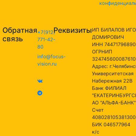
конфиденциал
Обратная
Реквизиты
ИП БИЛАЛОВ ИГО
+7(912)
ДОМИРОВИЧ
связь
771-42-
ИНН 74471796890
80
ОГРНИП
info@focus-
324745600087610
vision.ru
Адрес: г.Челябинск
Университетская
Набережная 22В
Банк ФИЛИАЛ
"ЕКАТЕРИНБУРГС
АО "АЛЬФА-БАНК"
Счет
408028105381300
БИК 046577964
к/с