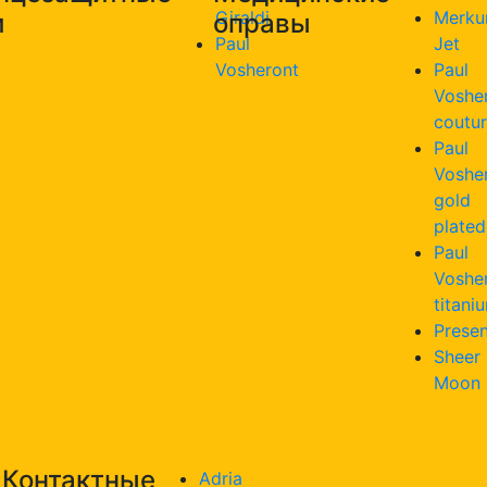
Giraldi
Merku
и
оправы
Paul
Jet
Vosheront
Paul
Voshe
coutu
Paul
Voshe
gold
plated
Paul
Voshe
titani
Presen
Sheer
Moon
Контактные
Adria