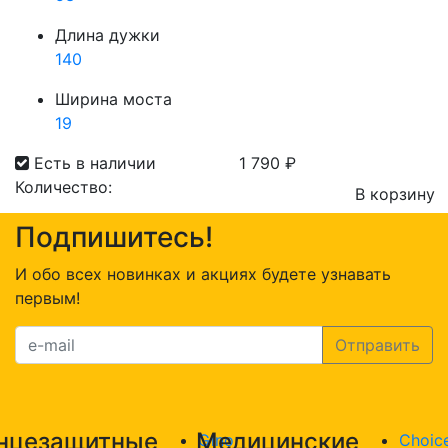
Длина дужки
140
Ширина моста
19
Есть в наличии
1 790
₽
Количество:
В корзину
Количество
Подпишитесь!
товара
Sheer
И обо всех новинках и акциях будете узнавать
Moon
первым!
831
C3
нцезащитные
Медицинские
Gino
Choic