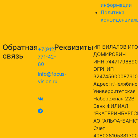
информации
Политика
конфиденциал
Обратная
Реквизиты
ИП БИЛАЛОВ ИГО
+7(912)
ДОМИРОВИЧ
связь
771-42-
ИНН 74471796890
80
ОГРНИП
info@focus-
324745600087610
vision.ru
Адрес: г.Челябинск
Университетская
Набережная 22В
Банк ФИЛИАЛ
"ЕКАТЕРИНБУРГС
АО "АЛЬФА-БАНК"
Счет
408028105381300