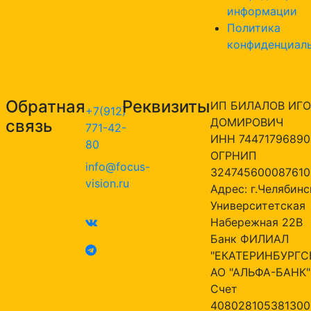
информации
Политика
конфиденциал
Обратная
Реквизиты
ИП БИЛАЛОВ ИГО
+7(912)
ДОМИРОВИЧ
связь
771-42-
ИНН 74471796890
80
ОГРНИП
info@focus-
324745600087610
vision.ru
Адрес: г.Челябинск
Университетская
Набережная 22В
Банк ФИЛИАЛ
"ЕКАТЕРИНБУРГС
АО "АЛЬФА-БАНК"
Счет
408028105381300