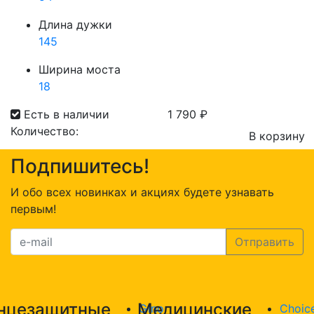
Длина дужки
145
Ширина моста
18
Есть в наличии
1 790
₽
Количество:
В корзину
Количество
Подпишитесь!
товара
Sheer
И обо всех новинках и акциях будете узнавать
Moon
первым!
6007
С1
нцезащитные
Медицинские
Gino
Choic