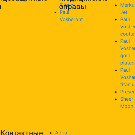
Giraldi
Merku
и
оправы
Paul
Jet
Vosheront
Paul
Voshe
coutu
Paul
Voshe
gold
plated
Paul
Voshe
titani
Presen
Sheer
Moon
Контактные
Adria