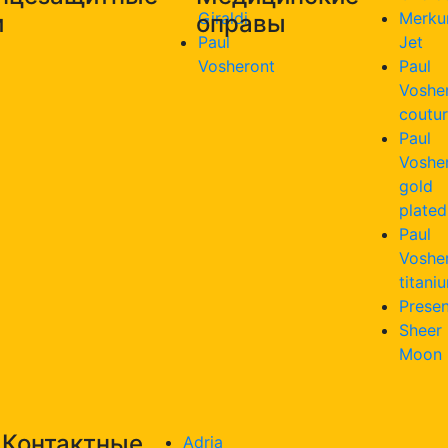
Giraldi
Merku
и
оправы
Paul
Jet
Vosheront
Paul
Voshe
coutu
Paul
Voshe
gold
plated
Paul
Voshe
titani
Presen
Sheer
Moon
Контактные
Adria