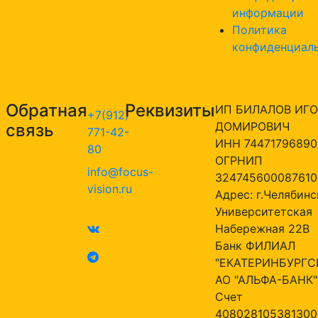
информации
Политика
конфиденциал
Обратная
Реквизиты
ИП БИЛАЛОВ ИГО
+7(912)
ДОМИРОВИЧ
связь
771-42-
ИНН 74471796890
80
ОГРНИП
info@focus-
324745600087610
vision.ru
Адрес: г.Челябинск
Университетская
Набережная 22В
Банк ФИЛИАЛ
"ЕКАТЕРИНБУРГС
АО "АЛЬФА-БАНК"
Счет
408028105381300