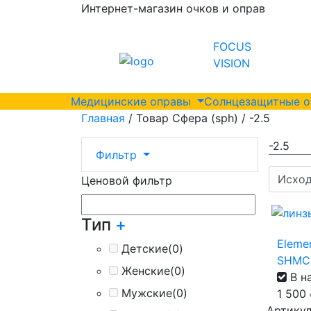
Интернет-магазин очков и оправ
FOCUS
VISION
Медицинские оправы
Солнцезащитные 
Главная
/ Товар Сфера (sph) / -2.5
-2.5
Фильтр
Ценовой фильтр
Тип
+
Elemen
Детские
(0)
SHMC
Женские
(0)
В н
Мужские
(0)
1 500
Артикул 