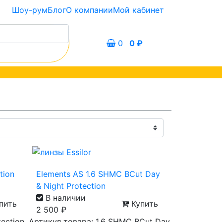
Шоу-рум
Блог
О компании
Мой кабинет
0
0
₽
tion
Elements AS 1.6 SHMC BCut Day
& Night Protection
В наличии
пить
Купить
2 500
₽
tection
Артикул товара: 1.6 SHMC BCut Day