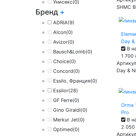
Унисекс
(0)
SHMC B
Бренд
+
ADRIA
(9)
Alcon
(0)
Eleme
Day & 
Avizor
(0)
В н
Bausch&Lomb
(0)
1 700
Choice
(0)
Артикул
Day & Ni
Concord
(0)
Essilo, Франция
(0)
Essilor
(28)
GF Ferre
(0)
Orma 1
Gino Giraldi
(0)
Pro
В н
Merkur Jet
(0)
2 05
Optimed
(0)
Артикул