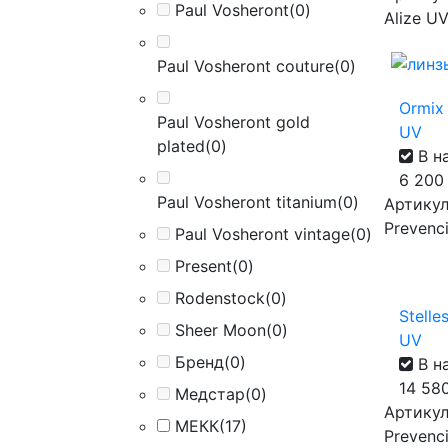
Paul Vosheront
(0)
Alize U
Paul Vosheront couture
(0)
Ormix 
Paul Vosheront gold
UV
plated
(0)
В н
6 20
Paul Vosheront titanium
(0)
Артикул 
Prevenc
Paul Vosheront vintage
(0)
Present
(0)
Rodenstock
(0)
Stelle
Sheer Moon
(0)
UV
Бренд
(0)
В н
14 58
Медстар
(0)
Артикул
МЕКК
(17)
Prevenc