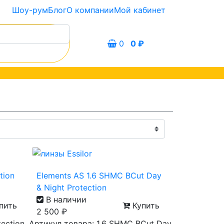
Шоу-рум
Блог
О компании
Мой кабинет
0
0
₽
tion
Elements AS 1.6 SHMC BCut Day
& Night Protection
В наличии
пить
Купить
2 500
₽
tection
Артикул товара: 1.6 SHMC BCut Day