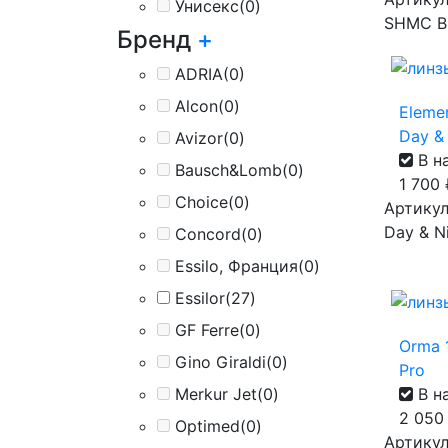
Унисекс
(0)
SHMC B
Бренд
+
ADRIA
(0)
Alcon
(0)
Eleme
Day & 
Avizor
(0)
В н
Bausch&Lomb
(0)
1 700
Choice
(0)
Артикул
Day & Ni
Concord
(0)
Essilo, Франция
(0)
Essilor
(27)
GF Ferre
(0)
Orma 1
Gino Giraldi
(0)
Pro
В н
Merkur Jet
(0)
2 05
Optimed
(0)
Артикул