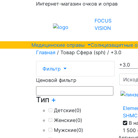
Интернет-магазин очков и оправ
FOCUS
VISION
Медицинские оправы
Солнцезащитные 
Главная
/ Товар Сфера (sph) / +3.0
+3.0
Фильтр
Ценовой фильтр
Тип
+
Elemen
Детские
(0)
SHMC
Женские
(0)
В н
Мужские
(0)
1 500
Артикул 