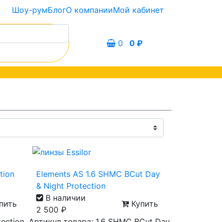
Шоу-рум
Блог
О компании
Мой кабинет
0
0
₽
tion
Elements AS 1.6 SHMC BCut Day
& Night Protection
В наличии
пить
Купить
2 500
₽
tection
Артикул товара: 1.6 SHMC BCut Day