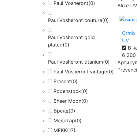
Paul Vosheront
(0)
Alize U
Paul Vosheront couture
(0)
Ormix 
Paul Vosheront gold
UV
plated
(0)
В н
6 20
Paul Vosheront titanium
(0)
Артикул 
Prevenc
Paul Vosheront vintage
(0)
Present
(0)
Rodenstock
(0)
Sheer Moon
(0)
Бренд
(0)
Медстар
(0)
МЕКК
(17)