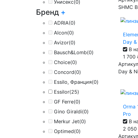
Унисекс
(0)
SHMC B
Бренд
+
ADRIA
(0)
Alcon
(0)
Eleme
Day & 
Avizor
(0)
В н
Bausch&Lomb
(0)
1 700
Choice
(0)
Артикул
Day & Ni
Concord
(0)
Essilo, Франция
(0)
Essilor
(25)
GF Ferre
(0)
Orma 1
Gino Giraldi
(0)
Pro
В н
Merkur Jet
(0)
2 05
Optimed
(0)
Артикул