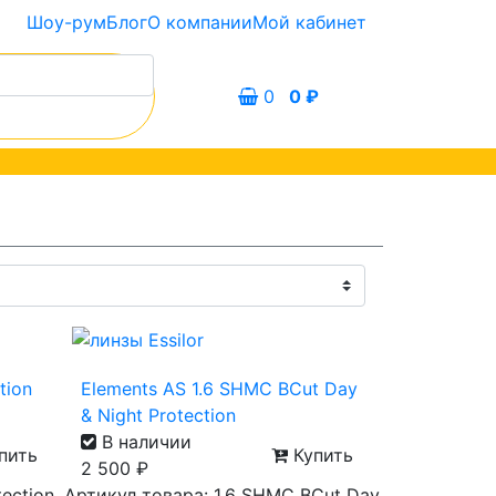
Шоу-рум
Блог
О компании
Мой кабинет
0
0
₽
tion
Elements AS 1.6 SHMC BCut Day
& Night Protection
В наличии
пить
Купить
2 500
₽
tection
Артикул товара: 1.6 SHMC BCut Day