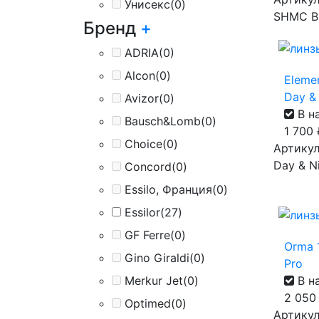
Унисекс
(0)
SHMC B
Бренд
+
ADRIA
(0)
Alcon
(0)
Eleme
Day & 
Avizor
(0)
В н
Bausch&Lomb
(0)
1 700
Choice
(0)
Артикул
Day & Ni
Concord
(0)
Essilo, Франция
(0)
Essilor
(27)
GF Ferre
(0)
Orma 1
Gino Giraldi
(0)
Pro
В н
Merkur Jet
(0)
2 05
Optimed
(0)
Артикул