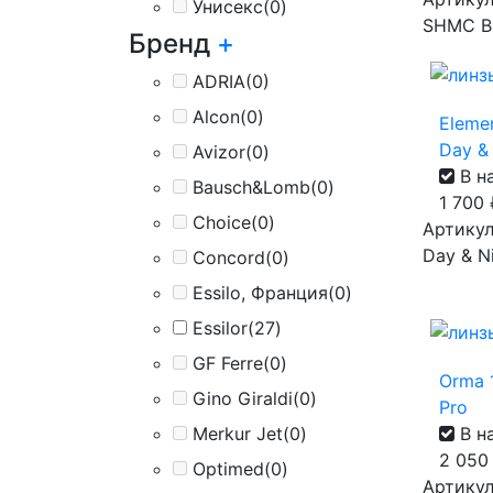
Унисекс
(0)
SHMC B
Бренд
+
ADRIA
(0)
Alcon
(0)
Eleme
Day & 
Avizor
(0)
В н
Bausch&Lomb
(0)
1 700
Choice
(0)
Артикул
Day & Ni
Concord
(0)
Essilo, Франция
(0)
Essilor
(27)
GF Ferre
(0)
Orma 1
Gino Giraldi
(0)
Pro
В н
Merkur Jet
(0)
2 05
Optimed
(0)
Артикул