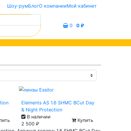
Шоу-рум
Блог
О компании
Мой кабинет
0
0
₽
tion
Elements AS 1.6 SHMC BCut Day
& Night Protection
В наличии
пить
Купить
2 500
₽
tection
Артикул товара: 1.6 SHMC BCut Day