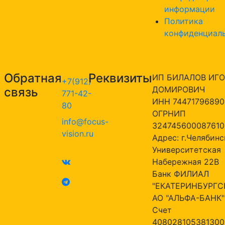
информации
Политика
конфиденциал
Обратная
Реквизиты
ИП БИЛАЛОВ ИГО
+7(912)
ДОМИРОВИЧ
связь
771-42-
ИНН 74471796890
80
ОГРНИП
info@focus-
324745600087610
vision.ru
Адрес: г.Челябинск
Университетская
Набережная 22В
Банк ФИЛИАЛ
"ЕКАТЕРИНБУРГС
АО "АЛЬФА-БАНК"
Счет
408028105381300