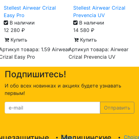
Stellest Airwear Crizal
Stellest Airwear Crizal
Easy Pro
Prevencia UV
В наличии
В наличии
12 280
₽
14 580
₽
Купить
Купить
Артикул товара: 1.59 Airwear
Артикул товара: Airwear
Crizal Easy Pro
Crizal Prevencia UV
Подпишитесь!
И обо всех новинках и акциях будете узнавать
первым!
нцезащитные
Медицинские
Gino
Choic