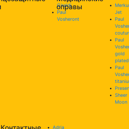
Giraldi
Merku
и
оправы
Paul
Jet
Vosheront
Paul
Voshe
coutu
Paul
Voshe
gold
plated
Paul
Voshe
titani
Presen
Sheer
Moon
Контактные
Adria