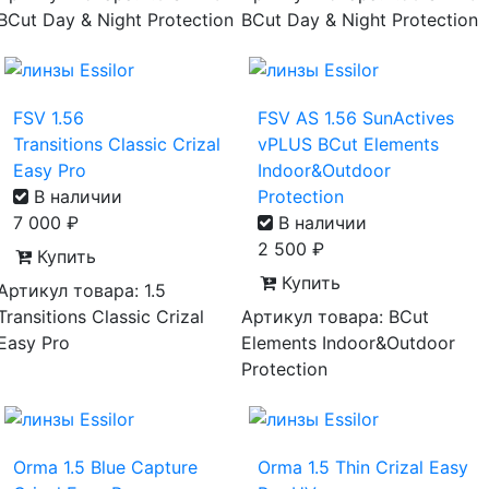
BCut Day & Night Protection
BCut Day & Night Protection
FSV 1.56
FSV AS 1.56 SunActives
Transitions Classic Crizal
vPLUS BCut Elements
Easy Pro
Indoor&Outdoor
В наличии
Protection
7 000
₽
В наличии
2 500
₽
Купить
Купить
Артикул товара: 1.5
Transitions Classic Crizal
Артикул товара: BCut
Easy Pro
Elements Indoor&Outdoor
Protection
Orma 1.5 Blue Capture
Orma 1.5 Thin Crizal Easy