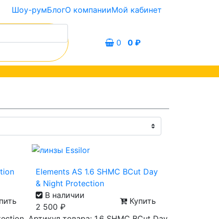
Шоу-рум
Блог
О компании
Мой кабинет
0
0
₽
tion
Elements AS 1.6 SHMC BCut Day
& Night Protection
В наличии
пить
Купить
2 500
₽
tection
Артикул товара: 1.6 SHMC BCut Day