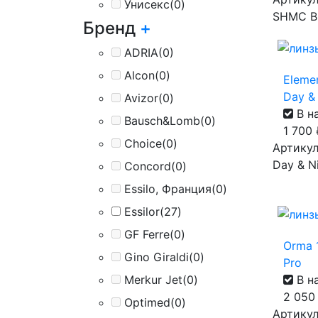
Унисекс
(0)
SHMC B
Бренд
+
ADRIA
(0)
Alcon
(0)
Eleme
Day & 
Avizor
(0)
В н
Bausch&Lomb
(0)
1 700
Choice
(0)
Артикул
Day & Ni
Concord
(0)
Essilo, Франция
(0)
Essilor
(27)
GF Ferre
(0)
Orma 1
Gino Giraldi
(0)
Pro
В н
Merkur Jet
(0)
2 05
Optimed
(0)
Артикул