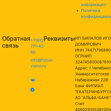
информации
Политика
конфиденциал
Обратная
Реквизиты
ИП БИЛАЛОВ ИГО
+7(912)
ДОМИРОВИЧ
связь
771-42-
ИНН 74471796890
80
ОГРНИП
info@focus-
324745600087610
vision.ru
Адрес: г.Челябинск
Университетская
Набережная 22В
Банк ФИЛИАЛ
"ЕКАТЕРИНБУРГС
АО "АЛЬФА-БАНК"
Счет
408028105381300