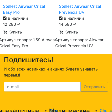
Stellest Airwear Crizal
Stellest Airwear Crizal
Easy Pro
Prevencia UV
В наличии
В наличии
12 280
₽
14 580
₽
Купить
Купить
Артикул товара: 1.59 Airwear
Артикул товара: Airwear
Crizal Easy Pro
Crizal Prevencia UV
Подпишитесь!
И обо всех новинках и акциях будете узнавать
первым!
нцезащитные
Медицинские
Gino
Choic