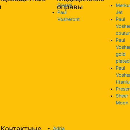
Giraldi
Merku
и
оправы
Paul
Jet
Vosheront
Paul
Voshe
coutu
Paul
Voshe
gold
plated
Paul
Voshe
titani
Presen
Sheer
Moon
Контактные
Adria