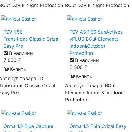
BCut Day & Night Protection
BCut Day & Night Protection
FSV 1.56
FSV AS 1.56 SunActives
Transitions Classic Crizal
vPLUS BCut Elements
Easy Pro
Indoor&Outdoor
В наличии
Protection
7 000
₽
В наличии
2 500
₽
Купить
Купить
Артикул товара: 1.5
Transitions Classic Crizal
Артикул товара: BCut
Easy Pro
Elements Indoor&Outdoor
Protection
Orma 1.5 Blue Capture
Orma 1.5 Thin Crizal Easy