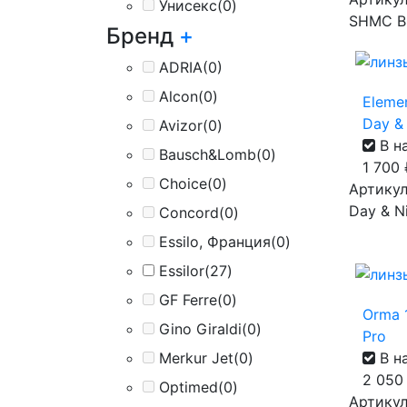
Унисекс
(0)
SHMC B
Бренд
+
ADRIA
(0)
Alcon
(0)
Eleme
Day & 
Avizor
(0)
В н
Bausch&Lomb
(0)
1 700
Choice
(0)
Артикул
Day & Ni
Concord
(0)
Essilo, Франция
(0)
Essilor
(27)
GF Ferre
(0)
Orma 1
Gino Giraldi
(0)
Pro
В н
Merkur Jet
(0)
2 05
Optimed
(0)
Артикул