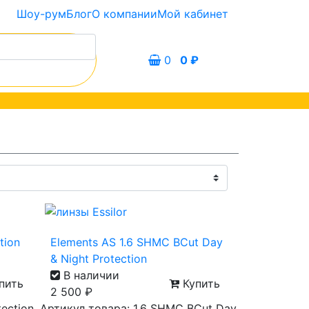
Шоу-рум
Блог
О компании
Мой кабинет
0
0
₽
tion
Elements AS 1.6 SHMC BCut Day
& Night Protection
В наличии
пить
Купить
2 500
₽
tection
Артикул товара: 1.6 SHMC BCut Day