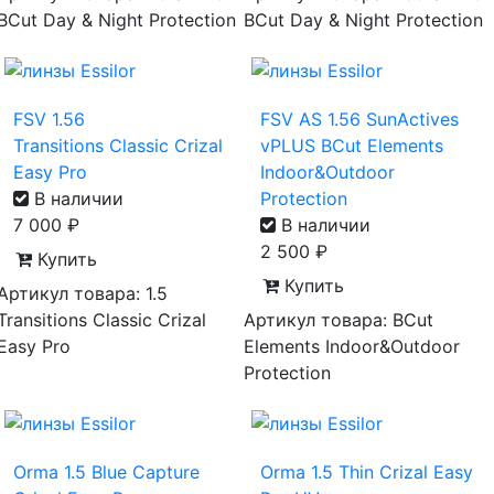
BCut Day & Night Protection
BCut Day & Night Protection
FSV 1.56
FSV AS 1.56 SunActives
Transitions Classic Crizal
vPLUS BCut Elements
Easy Pro
Indoor&Outdoor
В наличии
Protection
7 000
₽
В наличии
2 500
₽
Купить
Купить
Артикул товара: 1.5
Transitions Classic Crizal
Артикул товара: BCut
Easy Pro
Elements Indoor&Outdoor
Protection
Orma 1.5 Blue Capture
Orma 1.5 Thin Crizal Easy