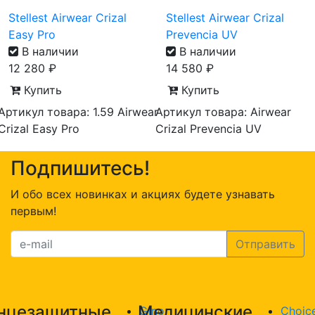
Stellest Airwear Crizal
Stellest Airwear Crizal
Easy Pro
Prevencia UV
В наличии
В наличии
12 280
₽
14 580
₽
Купить
Купить
Артикул товара: 1.59 Airwear
Артикул товара: Airwear
Crizal Easy Pro
Crizal Prevencia UV
Подпишитесь!
И обо всех новинках и акциях будете узнавать
первым!
нцезащитные
Медицинские
Gino
Choic