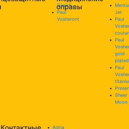
Giraldi
Merku
и
оправы
Paul
Jet
Vosheront
Paul
Voshe
coutu
Paul
Voshe
gold
plated
Paul
Voshe
titani
Presen
Sheer
Moon
Контактные
Adria