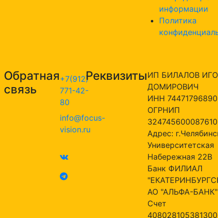
информации
Политика
конфиденциал
Обратная
Реквизиты
ИП БИЛАЛОВ ИГО
+7(912)
ДОМИРОВИЧ
связь
771-42-
ИНН 74471796890
80
ОГРНИП
info@focus-
324745600087610
vision.ru
Адрес: г.Челябинск
Университетская
Набережная 22В
Банк ФИЛИАЛ
"ЕКАТЕРИНБУРГС
АО "АЛЬФА-БАНК"
Счет
408028105381300