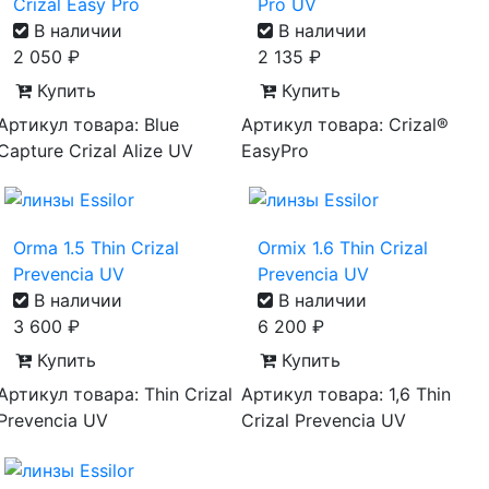
Crizal Easy Pro
Pro UV
В наличии
В наличии
2 050
₽
2 135
₽
Купить
Купить
Артикул товара: Blue
Артикул товара: Crizal®
Capture Crizal Alize UV
EasyPro
Orma 1.5 Thin Crizal
Ormix 1.6 Thin Crizal
Prevencia UV
Prevencia UV
В наличии
В наличии
3 600
₽
6 200
₽
Купить
Купить
Артикул товара: Thin Crizal
Артикул товара: 1,6 Thin
Prevencia UV
Crizal Prevencia UV