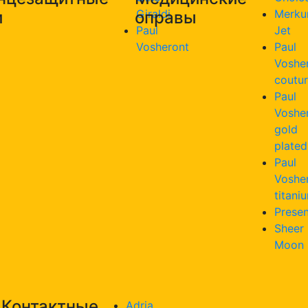
Giraldi
Merku
и
оправы
Paul
Jet
Vosheront
Paul
Voshe
coutu
Paul
Voshe
gold
plated
Paul
Voshe
titani
Presen
Sheer
Moon
Контактные
Adria