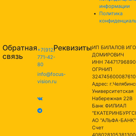
информации
Политика
конфиденциал
Обратная
Реквизиты
ИП БИЛАЛОВ ИГО
+7(912)
ДОМИРОВИЧ
связь
771-42-
ИНН 74471796890
80
ОГРНИП
info@focus-
324745600087610
vision.ru
Адрес: г.Челябинск
Университетская
Набережная 22В
Банк ФИЛИАЛ
"ЕКАТЕРИНБУРГС
АО "АЛЬФА-БАНК"
Счет
408028105381300