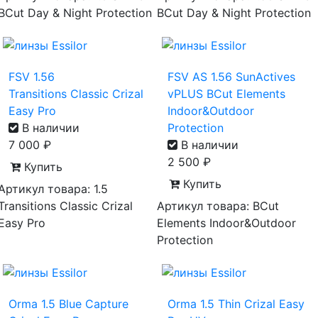
BCut Day & Night Protection
BCut Day & Night Protection
FSV 1.56
FSV AS 1.56 SunActives
Transitions Classic Crizal
vPLUS BCut Elements
Easy Pro
Indoor&Outdoor
В наличии
Protection
7 000
₽
В наличии
2 500
₽
Купить
Купить
Артикул товара: 1.5
Transitions Classic Crizal
Артикул товара: BCut
Easy Pro
Elements Indoor&Outdoor
Protection
Orma 1.5 Blue Capture
Orma 1.5 Thin Crizal Easy