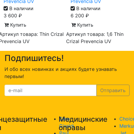
Prevencia UV
Prevencia UV
В наличии
В наличии
3 600
₽
6 200
₽
Купить
Купить
Артикул товара: Thin Crizal
Артикул товара: 1,6 Thin
Prevencia UV
Crizal Prevencia UV
Подпишитесь!
И обо всех новинках и акциях будете узнавать
первым!
нцезащитные
Медицинские
Gino
Choic
Giraldi
Merku
и
оправы
Paul
Jet