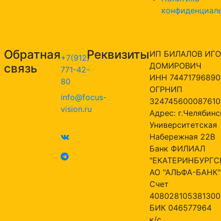
конфиденциал
Обратная
Реквизиты
ИП БИЛАЛОВ ИГО
+7(912)
ДОМИРОВИЧ
связь
771-42-
ИНН 74471796890
80
ОГРНИП
info@focus-
324745600087610
vision.ru
Адрес: г.Челябинск
Университетская
Набережная 22В
Банк ФИЛИАЛ
"ЕКАТЕРИНБУРГС
АО "АЛЬФА-БАНК"
Счет
408028105381300
БИК 046577964
к/с