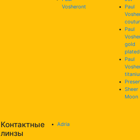
Vosheront
Paul
Voshe
coutu
Paul
Voshe
gold
plated
Paul
Voshe
titani
Presen
Sheer
Moon
Контактные
Adria
линзы