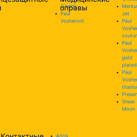
Giraldi
Merku
и
оправы
Paul
Jet
Vosheront
Paul
Voshe
coutu
Paul
Voshe
gold
plated
Paul
Voshe
titani
Presen
Sheer
Moon
Контактные
Adria