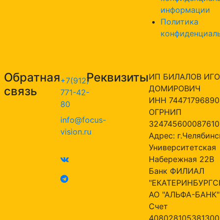
информации
Политика
конфиденциал
Обратная
Реквизиты
ИП БИЛАЛОВ ИГО
+7(912)
ДОМИРОВИЧ
связь
771-42-
ИНН 74471796890
80
ОГРНИП
info@focus-
324745600087610
vision.ru
Адрес: г.Челябинск
Университетская
Набережная 22В
Банк ФИЛИАЛ
"ЕКАТЕРИНБУРГС
АО "АЛЬФА-БАНК"
Счет
408028105381300