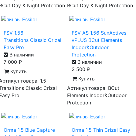
BCut Day & Night Protection
BCut Day & Night Protection
FSV 1.56
FSV AS 1.56 SunActives
Transitions Classic Crizal
vPLUS BCut Elements
Easy Pro
Indoor&Outdoor
В наличии
Protection
7 000
₽
В наличии
2 500
₽
Купить
Купить
Артикул товара: 1.5
Transitions Classic Crizal
Артикул товара: BCut
Easy Pro
Elements Indoor&Outdoor
Protection
Orma 1.5 Blue Capture
Orma 1.5 Thin Crizal Easy