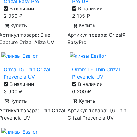
Crizal Easy Pro
Pro UV
В наличии
В наличии
2 050
₽
2 135
₽
Купить
Купить
Артикул товара: Blue
Артикул товара: Crizal®
Capture Crizal Alize UV
EasyPro
Orma 1.5 Thin Crizal
Ormix 1.6 Thin Crizal
Prevencia UV
Prevencia UV
В наличии
В наличии
3 600
₽
6 200
₽
Купить
Купить
Артикул товара: Thin Crizal
Артикул товара: 1,6 Thin
Prevencia UV
Crizal Prevencia UV