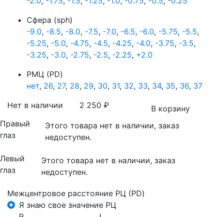
-2.0
,
-1.75
,
-1.5
,
-1.25
,
-1.0
,
-0.75
,
-0.5
,
-0.25
Сфера (sph)
-9.0
,
-8.5
,
-8.0
,
-7.5
,
-7.0
,
-6.5
,
-6.0
,
-5.75
,
-5.5
,
-5.25
,
-5.0
,
-4.75
,
-4.5
,
-4.25
,
-4.0
,
-3.75
,
-3.5
,
-3.25
,
-3.0
,
-2.75
,
-2.5
,
-2.25
,
+2.0
РМЦ (PD)
нет
,
26
,
27
,
28
,
29
,
30
,
31
,
32
,
33
,
34
,
35
,
36
,
37
Нет в наличии
2 250
₽
В корзину
Правый
Этого товара нет в наличии, заказ
глаз
недоступен.
Левый
Этого товара нет в наличии, заказ
глаз
недоступен.
Межцентровое расстояние РЦ (PD)
Я знаю свое значение РЦ
R
L