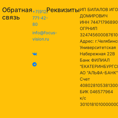
Обратная
Реквизиты
ИП БИЛАЛОВ ИГО
+7(912)
ДОМИРОВИЧ
связь
771-42-
ИНН 74471796890
80
ОГРНИП
info@focus-
324745600087610
vision.ru
Адрес: г.Челябинск
Университетская
Набережная 22В
Банк ФИЛИАЛ
"ЕКАТЕРИНБУРГС
АО "АЛЬФА-БАНК"
Счет
408028105381300
БИК 046577964
к/с
301018101000000