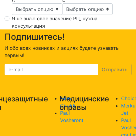
Я не знаю свое значение РЦ, нужна
консультация
Подпишитесь!
И обо всех новинках и акциях будете узнавать
первым!
нцезащитные
Медицинские
Gino
Choic
Giraldi
Merku
и
оправы
Paul
Jet
Vosheront
Paul
Voshe
coutu