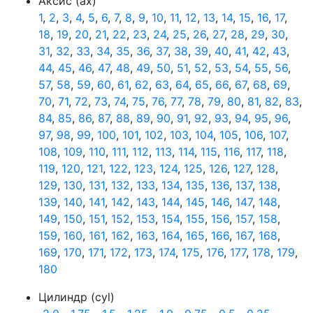
Аксис (ax)
1
,
2
,
3
,
4
,
5
,
6
,
7
,
8
,
9
,
10
,
11
,
12
,
13
,
14
,
15
,
16
,
17
,
18
,
19
,
20
,
21
,
22
,
23
,
24
,
25
,
26
,
27
,
28
,
29
,
30
,
31
,
32
,
33
,
34
,
35
,
36
,
37
,
38
,
39
,
40
,
41
,
42
,
43
,
44
,
45
,
46
,
47
,
48
,
49
,
50
,
51
,
52
,
53
,
54
,
55
,
56
,
57
,
58
,
59
,
60
,
61
,
62
,
63
,
64
,
65
,
66
,
67
,
68
,
69
,
70
,
71
,
72
,
73
,
74
,
75
,
76
,
77
,
78
,
79
,
80
,
81
,
82
,
83
,
84
,
85
,
86
,
87
,
88
,
89
,
90
,
91
,
92
,
93
,
94
,
95
,
96
,
97
,
98
,
99
,
100
,
101
,
102
,
103
,
104
,
105
,
106
,
107
,
108
,
109
,
110
,
111
,
112
,
113
,
114
,
115
,
116
,
117
,
118
,
119
,
120
,
121
,
122
,
123
,
124
,
125
,
126
,
127
,
128
,
129
,
130
,
131
,
132
,
133
,
134
,
135
,
136
,
137
,
138
,
139
,
140
,
141
,
142
,
143
,
144
,
145
,
146
,
147
,
148
,
149
,
150
,
151
,
152
,
153
,
154
,
155
,
156
,
157
,
158
,
159
,
160
,
161
,
162
,
163
,
164
,
165
,
166
,
167
,
168
,
169
,
170
,
171
,
172
,
173
,
174
,
175
,
176
,
177
,
178
,
179
,
180
Цилиндр (cyl)