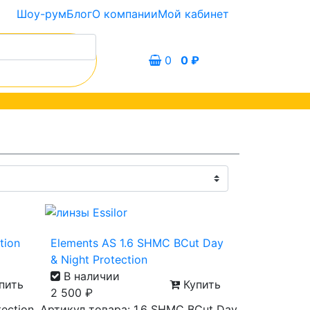
Шоу-рум
Блог
О компании
Мой кабинет
0
0
₽
tion
Elements AS 1.6 SHMC BCut Day
& Night Protection
В наличии
пить
Купить
2 500
₽
tection
Артикул товара: 1.6 SHMC BCut Day