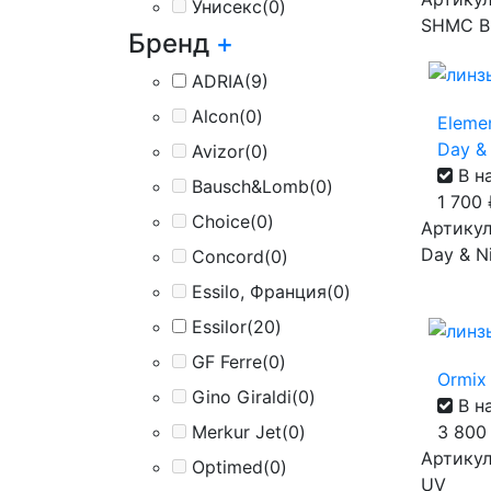
Унисекс
(0)
SHMC B
Бренд
+
ADRIA
(9)
Alcon
(0)
Eleme
Day & 
Avizor
(0)
В н
Bausch&Lomb
(0)
1 700
Choice
(0)
Артикул
Day & Ni
Concord
(0)
Essilo, Франция
(0)
Essilor
(20)
GF Ferre
(0)
Ormix 
Gino Giraldi
(0)
В н
3 80
Merkur Jet
(0)
Артикул 
Optimed
(0)
UV