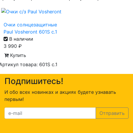
Очки солнцезащитные
Paul Vosheront 601S с.1
В наличии
3 990
₽
Купить
Артикул товара: 601S c.1
Подпишитесь!
И обо всех новинках и акциях будете узнавать
первым!