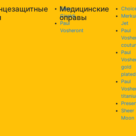
нцезащитные
Медицинские
Gino
Choic
Giraldi
Merku
и
оправы
Paul
Jet
Vosheront
Paul
Voshe
coutu
Paul
Voshe
gold
plated
Paul
Voshe
titani
Presen
Sheer
Moon