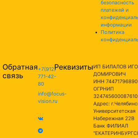
безопасность
платежей и
конфиденциал
информации
Политика
конфиденциал
Обратная
Реквизиты
ИП БИЛАЛОВ ИГО
+7(912)
ДОМИРОВИЧ
связь
771-42-
ИНН 74471796890
80
ОГРНИП
info@focus-
324745600087610
vision.ru
Адрес: г.Челябинск
Университетская
Набережная 22В
Банк ФИЛИАЛ
"ЕКАТЕРИНБУРГС