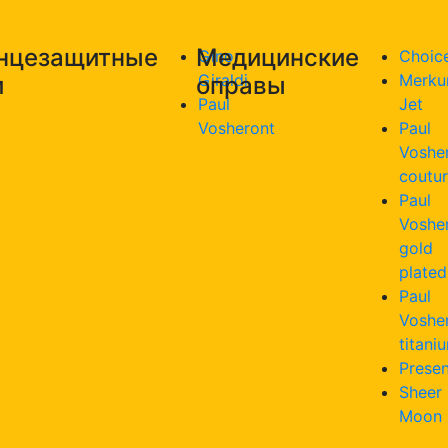
нцезащитные
Медицинские
Gino
Choic
Giraldi
Merku
и
оправы
Paul
Jet
Vosheront
Paul
Voshe
coutu
Paul
Voshe
gold
plated
Paul
Voshe
titani
Presen
Sheer
Moon