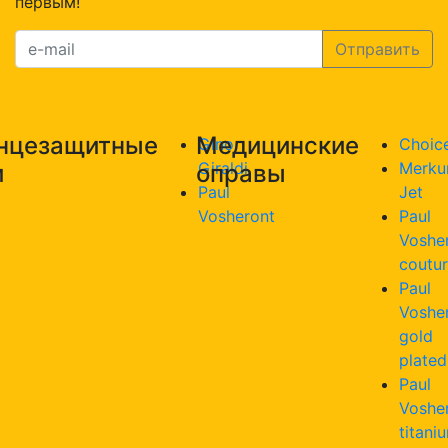
первым!
631
с.2
нцезащитные
Медицинские
Gino
Choic
Giraldi
Merku
и
оправы
Paul
Jet
Vosheront
Paul
Voshe
coutu
Paul
Voshe
gold
plated
Paul
Voshe
titani