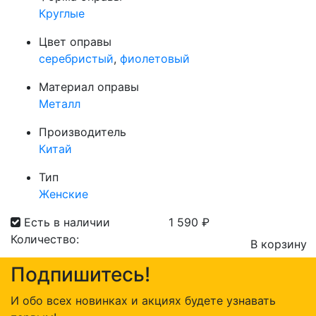
Круглые
Цвет оправы
серебристый
,
фиолетовый
Материал оправы
Металл
Производитель
Китай
Тип
Женские
Есть в наличии
1 590
₽
Количество:
В корзину
Количество
Подпишитесь!
товара
Оправа
И обо всех новинках и акциях будете узнавать
Choice