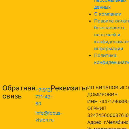
данных
О компании
Правила оплат
безопасность
платежей и
конфиденциал
информации
Политика
конфиденциал
Обратная
Реквизиты
ИП БИЛАЛОВ ИГО
+7(912)
ДОМИРОВИЧ
связь
771-42-
ИНН 74471796890
80
ОГРНИП
info@focus-
324745600087610
vision.ru
Адрес: г.Челябинск
Университетская