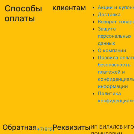
Способы
клиентам
Акции и купон
Доставка
оплаты
Возврат товар
Защита
персональных
данных
О компании
Правила оплат
безопасность
платежей и
конфиденциал
информации
Политика
конфиденциал
Обратная
Реквизиты
ИП БИЛАЛОВ ИГО
+7(912)
ДОМИРОВИЧ