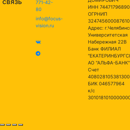
связь
771-42-
ИНН 74471796890
80
ОГРНИП
info@focus-
324745600087610
vision.ru
Адрес: г.Челябинск
Университетская
Набережная 22В
Банк ФИЛИАЛ
"ЕКАТЕРИНБУРГС
АО "АЛЬФА-БАНК"
Счет
408028105381300
БИК 046577964
к/с
301018101000000