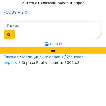
Интернет-магазин очков и оправ
FOCUS
VISION
0
0
₽
Главная
/
Медицинские оправы
/
Женские
оправы
/ Оправа Paul Vosheront 3002 c2
мм
51 мм