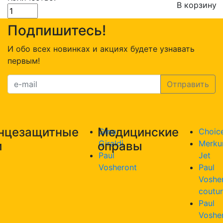
В корзину
Количество
товара
Подпишитесь!
Оправа
Paul
И обо всех новинках и акциях будете узнавать
Vosheront
первым!
3002
c2
нцезащитные
Медицинские
Gino
Choic
Giraldi
Merku
и
оправы
Paul
Jet
Vosheront
Paul
Voshe
coutu
Paul
Voshe