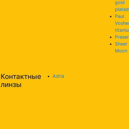
gold
plated
Paul
Voshe
titani
Presen
Sheer
Moon
Контактные
Adria
линзы