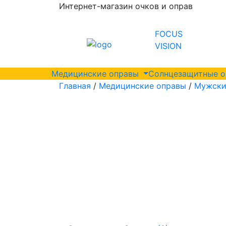
Интернет-магазин очков и оправ
FOCUS
VISION
Медицинские оправы
Солнцезащитные 
Главная
/
Медицинские оправы
/
Мужски
0 мм
55 мм
145 мм
18 мм