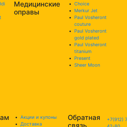
Медицинские
ldi
Choice
Merkur Jet
оправы
t
Paul Vosheront
couture
Paul Vosheront
gold plated
Paul Vosheront
titanium
Present
Sheer Moon
там
Обратная
Акции и купоны
+7(912) 
Доставка
связь
42-80