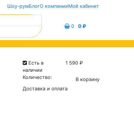
Шоу-рум
Блог
О компании
Мой кабинет
0
0
₽
Есть в
1 590
₽
наличии
Количество:
В корзину
Количество
Доставка и оплата
товара
Оправа
Choice
640
с.1