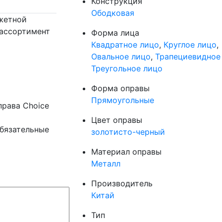
Конструкция
Ободковая
жетной
 ассортимент
Форма лица
Квадратное лицо
,
Круглое лицо
,
Овальное лицо
,
Трапециевидное
Треугольное лицо
Форма оправы
Прямоугольные
права Choice
Цвет оправы
бязательные
золотисто-черный
Материал оправы
Металл
Производитель
Китай
Тип