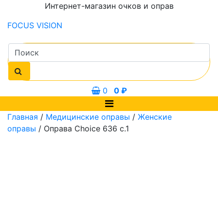
Интернет-магазин очков и оправ
FOCUS
VISION
0
0
₽
Главная
/
Медицинские оправы
/
Женские
оправы
/ Оправа Choice 636 с.1
0 мм
53 мм