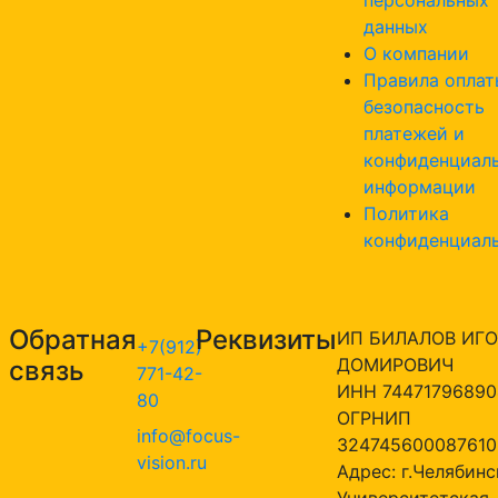
данных
О компании
Правила оплат
безопасность
платежей и
конфиденциал
информации
Политика
конфиденциал
Обратная
Реквизиты
ИП БИЛАЛОВ ИГО
+7(912)
ДОМИРОВИЧ
связь
771-42-
ИНН 74471796890
80
ОГРНИП
info@focus-
324745600087610
vision.ru
Адрес: г.Челябинск
Университетская