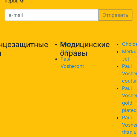
первым!
636
с.1
нцезащитные
Медицинские
Gino
Choic
Giraldi
Merku
и
оправы
Paul
Jet
Vosheront
Paul
Voshe
coutu
Paul
Voshe
gold
plated
Paul
Voshe
titani