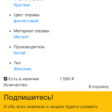
Круглые
Цвет оправы
фиолетовый
Материал оправы
Металл
Производитель
Китай
Тип
Женские
Есть в наличии
1 590
₽
Количество:
В корзину
Количество
Подпишитесь!
товара
Оправа
И обо всех новинках и акциях будете узнавать
Choice