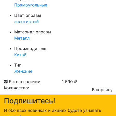
Прямоугольные
Цвет оправы
золотистый
Материал оправы
Металл
Производитель
Китай
Тип
Женские
Есть в наличии
1 590
₽
Количество:
В корзину
Количество
Подпишитесь!
товара
Оправа
И обо всех новинках и акциях будете узнавать
Choice