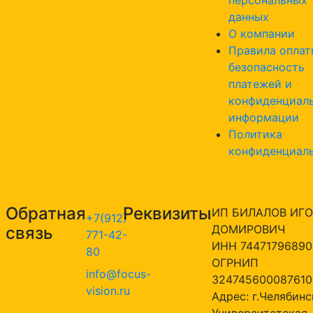
данных
О компании
Правила оплат
безопасность
платежей и
конфиденциал
информации
Политика
конфиденциал
Обратная
Реквизиты
ИП БИЛАЛОВ ИГО
+7(912)
ДОМИРОВИЧ
связь
771-42-
ИНН 74471796890
80
ОГРНИП
info@focus-
324745600087610
vision.ru
Адрес: г.Челябинск
Университетская