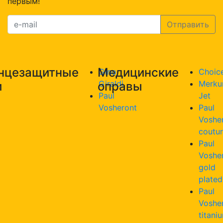
первым!
533
с.3
нцезащитные
Медицинские
Gino
Choic
Giraldi
Merku
и
оправы
Paul
Jet
Vosheront
Paul
Voshe
coutu
Paul
Voshe
gold
plated
Paul
Voshe
titani