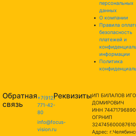
персональных
данных
О компании
Правила оплат
безопасность
платежей и
конфиденциал
информации
Политика
конфиденциал
Обратная
Реквизиты
ИП БИЛАЛОВ ИГО
+7(912)
ДОМИРОВИЧ
связь
771-42-
ИНН 74471796890
80
ОГРНИП
info@focus-
324745600087610
vision.ru
Адрес: г.Челябинск