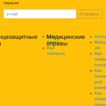
первым!
нцезащитные
Медицинские
Gino
Choic
Giraldi
Merku
и
оправы
Paul
Jet
Vosheront
Paul
Voshe
coutu
Paul
Voshe
gold
plated
Paul
Voshe
titani