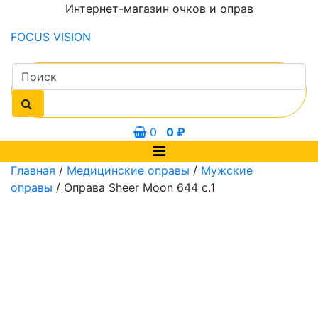
Интернет-магазин очков и оправ
FOCUS
VISION
0
0
₽
Главная
/
Медицинские оправы
/
Мужские
оправы
/ Оправа Sheer Moon 644 c.1
42 мм
55 мм