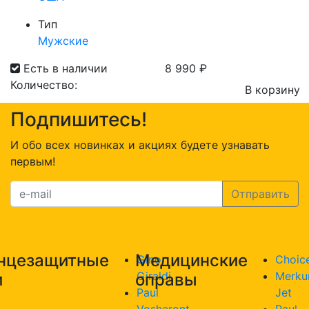
Тип
Мужские
Есть в наличии
8 990
₽
Количество:
В корзину
Количество
Подпишитесь!
товара
Оправа
И обо всех новинках и акциях будете узнавать
Paul
первым!
Vosheront
373
с.01
нцезащитные
Медицинские
Gino
Choic
Giraldi
Merku
и
оправы
Paul
Jet
Vosheront
Paul