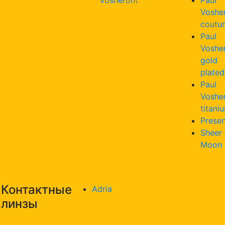
Voshe
coutu
Paul
Voshe
gold
plated
Paul
Voshe
titani
Presen
Sheer
Moon
Контактные
Adria
линзы