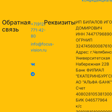
Обратная
Реквизиты
ИП БИЛАЛОВ ИГО
+7(912)
ДОМИРОВИЧ
связь
771-42-
ИНН 74471796890
80
ОГРНИП
info@focus-
324745600087610
vision.ru
Адрес: г.Челябинск
Университетская
Набережная 22В
Банк ФИЛИАЛ
"ЕКАТЕРИНБУРГС
АО "АЛЬФА-БАНК"
Счет
408028105381300
БИК 046577964
к/с
301018101000000