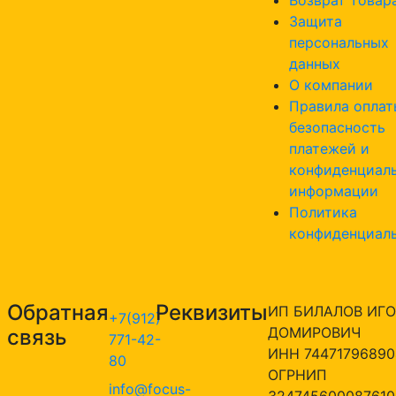
Защита
персональных
данных
О компании
Правила оплат
безопасность
платежей и
конфиденциал
информации
Политика
конфиденциал
Обратная
Реквизиты
ИП БИЛАЛОВ ИГО
+7(912)
ДОМИРОВИЧ
связь
771-42-
ИНН 74471796890
80
ОГРНИП
info@focus-
324745600087610