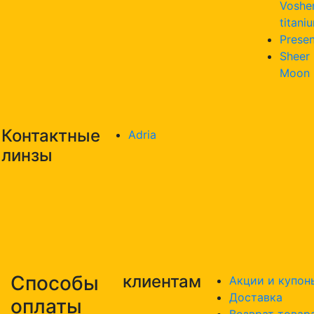
Voshe
titani
Presen
Sheer
Moon
Контактные
Adria
линзы
Способы
клиентам
Акции и купон
Доставка
оплаты
Возврат товар