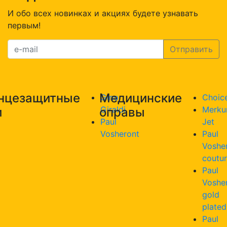
Оправа
И обо всех новинках и акциях будете узнавать
Choice
первым!
640
с.3
нцезащитные
Медицинские
Gino
Choic
Giraldi
Merku
и
оправы
Paul
Jet
Vosheront
Paul
Voshe
coutu
Paul
Voshe
gold
plated
Paul