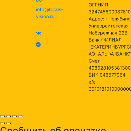
80
ОГРНИП
info@focus-
324745600087610
vision.ru
Адрес: г.Челябинск
Университетская
Набережная 22В
Банк ФИЛИАЛ
"ЕКАТЕРИНБУРГС
АО "АЛЬФА-БАНК"
Счет
408028105381300
БИК 046577964
к/с
301018101000000
Сообщить об опечатке