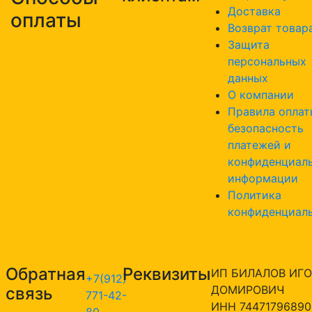
Доставка
оплаты
Возврат товар
Защита
персональных
данных
О компании
Правила оплат
безопасность
платежей и
конфиденциал
информации
Политика
конфиденциал
Обратная
Реквизиты
ИП БИЛАЛОВ ИГО
+7(912)
ДОМИРОВИЧ
связь
771-42-
ИНН 74471796890