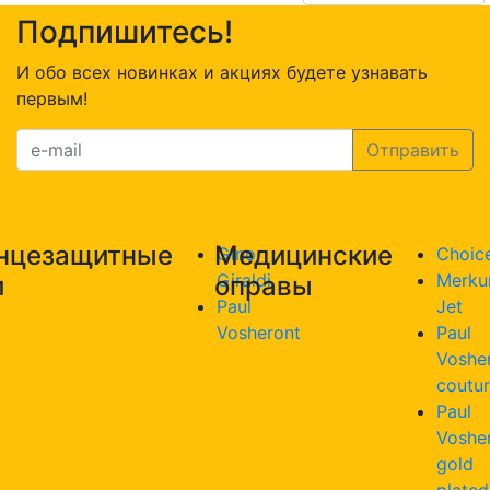
Подпишитесь!
И обо всех новинках и акциях будете узнавать
первым!
нцезащитные
Медицинские
Gino
Choic
Giraldi
Merku
и
оправы
Paul
Jet
Vosheront
Paul
Voshe
coutu
Paul
Voshe
gold