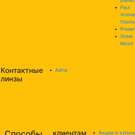
plated
Paul
Voshe
titani
Presen
Sheer
Moon
Контактные
Adria
линзы
Способы
клиентам
Акции и купон