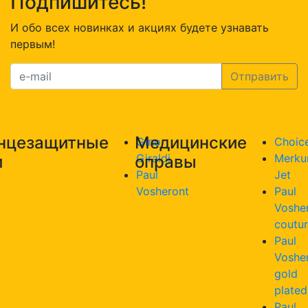
Подпишитесь!
И обо всех новинках и акциях будете узнавать
первым!
нцезащитные
Медицинские
Gino
Choic
Giraldi
Merku
и
оправы
Paul
Jet
Vosheront
Paul
Voshe
coutu
Paul
Voshe
gold
plated
Paul