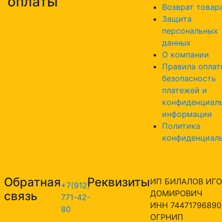
оплаты
Возврат товар
Защита
персональных
данных
О компании
Правила оплат
безопасность
платежей и
конфиденциал
информации
Политика
конфиденциал
Обратная
Реквизиты
ИП БИЛАЛОВ ИГО
+7(912)
ДОМИРОВИЧ
связь
771-42-
ИНН 74471796890
80
ОГРНИП