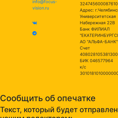
info@focus-
324745600087610
vision.ru
Адрес: г.Челябинск
Университетская
Набережная 22В
Банк ФИЛИАЛ
"ЕКАТЕРИНБУРГС
АО "АЛЬФА-БАНК"
Счет
408028105381300
БИК 046577964
к/с
301018101000000
Сообщить об опечатке
Текст, который будет отправлен