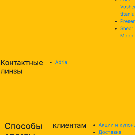
Voshe
titani
Presen
Sheer
Moon
Контактные
Adria
линзы
Способы
клиентам
Акции и купон
Доставка