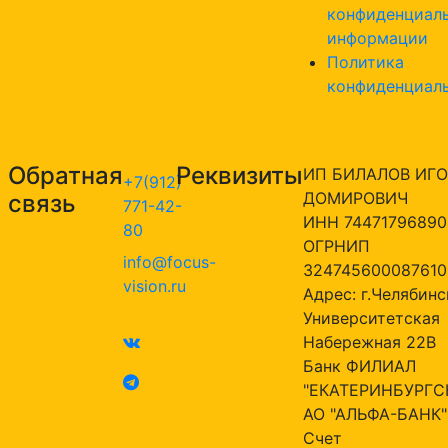
конфиденциал
информации
Политика
конфиденциал
Обратная
Реквизиты
ИП БИЛАЛОВ ИГО
+7(912)
ДОМИРОВИЧ
связь
771-42-
ИНН 74471796890
80
ОГРНИП
info@focus-
324745600087610
vision.ru
Адрес: г.Челябинск
Университетская
Набережная 22В
Банк ФИЛИАЛ
"ЕКАТЕРИНБУРГС
АО "АЛЬФА-БАНК"
Счет