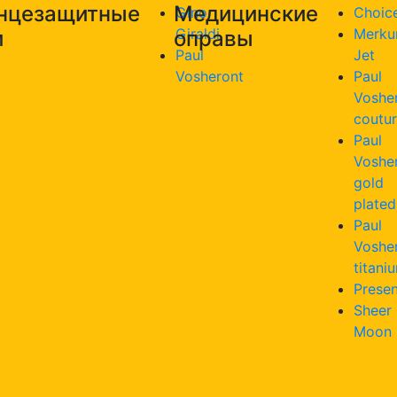
нцезащитные
Медицинские
Gino
Choic
Giraldi
Merku
и
оправы
Paul
Jet
Vosheront
Paul
Voshe
coutu
Paul
Voshe
gold
plated
Paul
Voshe
titani
Presen
Sheer
Moon