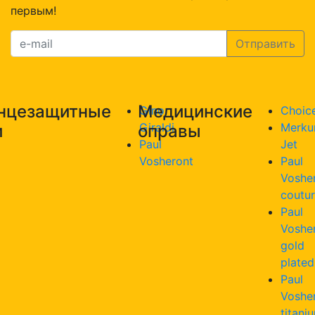
первым!
нцезащитные
Медицинские
Gino
Choic
Giraldi
Merku
и
оправы
Paul
Jet
Vosheront
Paul
Voshe
coutu
Paul
Voshe
gold
plated
Paul
Voshe
titani