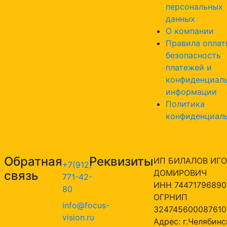
персональных
данных
О компании
Правила оплат
безопасность
платежей и
конфиденциал
информации
Политика
конфиденциал
Обратная
Реквизиты
ИП БИЛАЛОВ ИГО
+7(912)
ДОМИРОВИЧ
связь
771-42-
ИНН 74471796890
80
ОГРНИП
info@focus-
324745600087610
vision.ru
Адрес: г.Челябинск