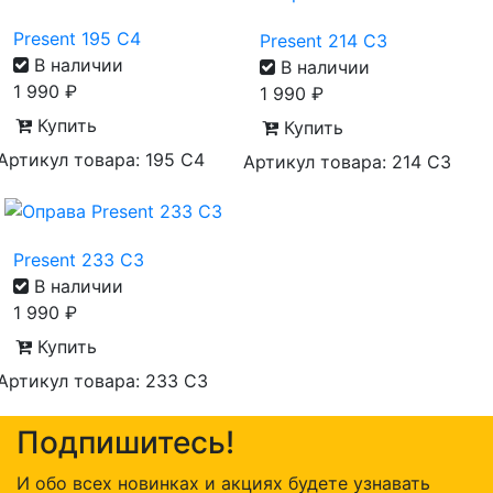
Present 195 C4
Present 214 C3
В наличии
В наличии
1 990
₽
1 990
₽
Купить
Купить
Артикул товара: 195 C4
Артикул товара: 214 C3
Present 233 C3
В наличии
1 990
₽
Купить
Артикул товара: 233 C3
Подпишитесь!
И обо всех новинках и акциях будете узнавать