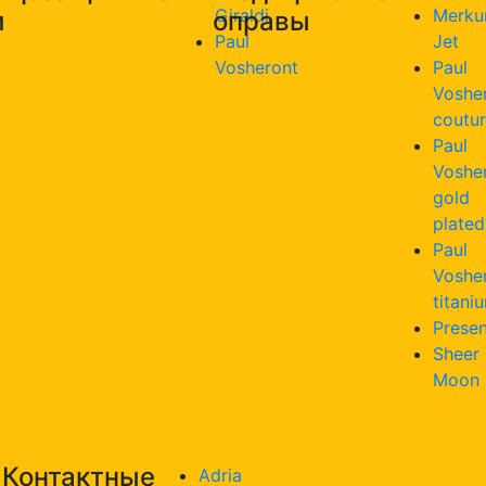
Giraldi
Merku
и
оправы
Paul
Jet
Vosheront
Paul
Voshe
coutu
Paul
Voshe
gold
plated
Paul
Voshe
titani
Presen
Sheer
Moon
Контактные
Adria