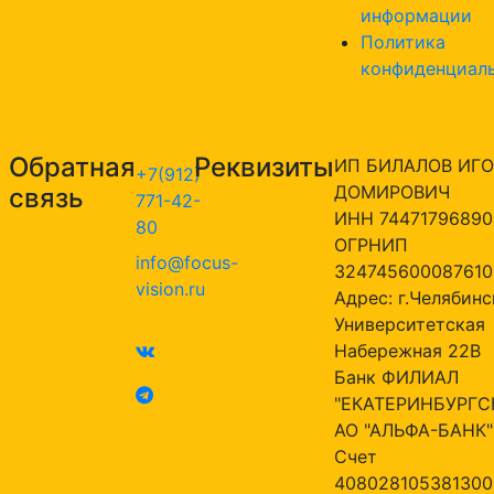
информации
Политика
конфиденциал
Обратная
Реквизиты
ИП БИЛАЛОВ ИГО
+7(912)
ДОМИРОВИЧ
связь
771-42-
ИНН 74471796890
80
ОГРНИП
info@focus-
324745600087610
vision.ru
Адрес: г.Челябинск
Университетская
Набережная 22В
Банк ФИЛИАЛ
"ЕКАТЕРИНБУРГС
АО "АЛЬФА-БАНК"
Счет
408028105381300