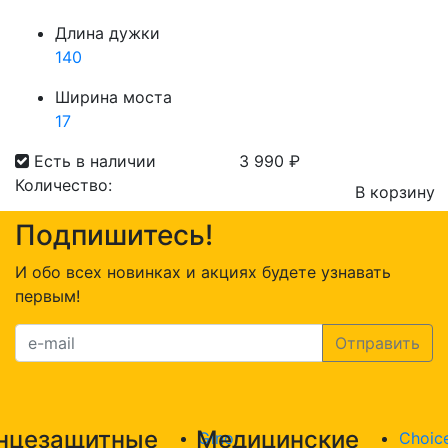
Длина дужки
140
Ширина моста
17
Есть в наличии
3 990
₽
Количество:
В корзину
Количество
Подпишитесь!
товара
Merkur
И обо всех новинках и акциях будете узнавать
Jet
первым!
235
C3
нцезащитные
Медицинские
Gino
Choic