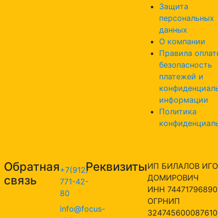
Защита
персональных
данных
О компании
Правила оплат
безопасность
платежей и
конфиденциал
информации
Политика
конфиденциал
Обратная
Реквизиты
ИП БИЛАЛОВ ИГО
+7(912)
ДОМИРОВИЧ
связь
771-42-
ИНН 74471796890
80
ОГРНИП
info@focus-
324745600087610