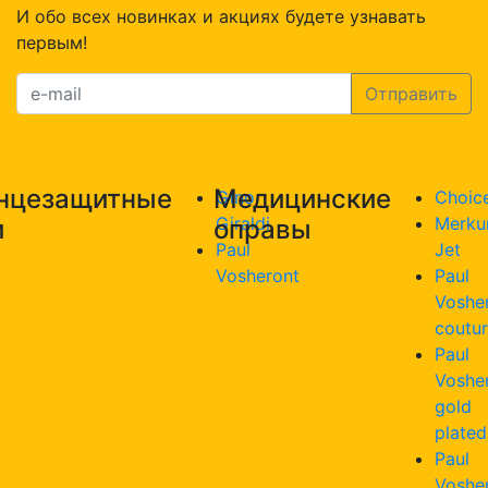
И обо всех новинках и акциях будете узнавать
первым!
нцезащитные
Медицинские
Gino
Choic
Giraldi
Merku
и
оправы
Paul
Jet
Vosheront
Paul
Voshe
coutu
Paul
Voshe
gold
plated
Paul
Voshe