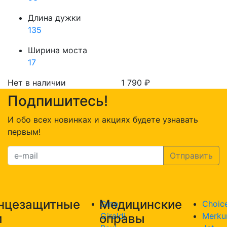
Длина дужки
135
Ширина моста
17
Нет в наличии
1 790
₽
Подпишитесь!
И обо всех новинках и акциях будете узнавать
первым!
нцезащитные
Медицинские
Gino
Choic
Giraldi
Merku
и
оправы