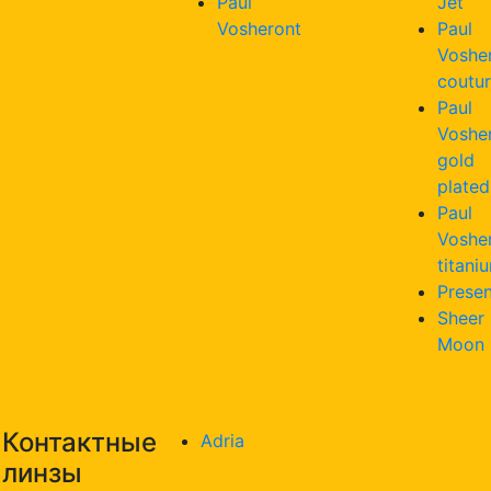
Paul
Jet
Vosheront
Paul
Voshe
coutu
Paul
Voshe
gold
plated
Paul
Voshe
titani
Presen
Sheer
Moon
Контактные
Adria
линзы