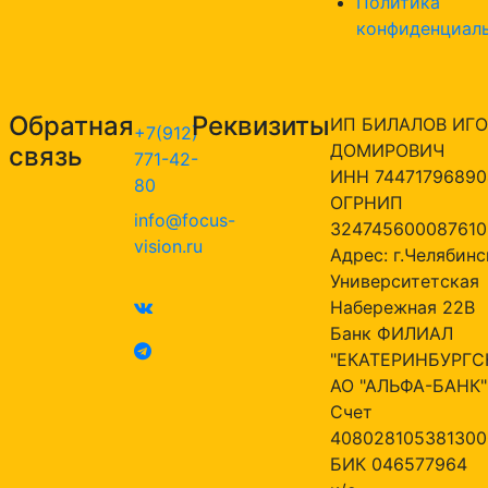
Политика
конфиденциал
Обратная
Реквизиты
ИП БИЛАЛОВ ИГО
+7(912)
ДОМИРОВИЧ
связь
771-42-
ИНН 74471796890
80
ОГРНИП
info@focus-
324745600087610
vision.ru
Адрес: г.Челябинск
Университетская
Набережная 22В
Банк ФИЛИАЛ
"ЕКАТЕРИНБУРГС
АО "АЛЬФА-БАНК"
Счет
408028105381300
БИК 046577964