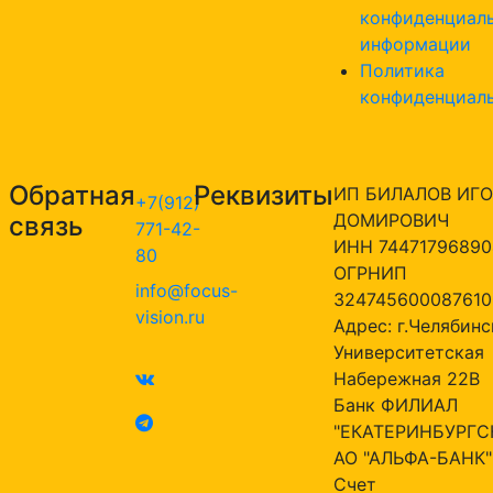
конфиденциал
информации
Политика
конфиденциал
Обратная
Реквизиты
ИП БИЛАЛОВ ИГО
+7(912)
ДОМИРОВИЧ
связь
771-42-
ИНН 74471796890
80
ОГРНИП
info@focus-
324745600087610
vision.ru
Адрес: г.Челябинск
Университетская
Набережная 22В
Банк ФИЛИАЛ
"ЕКАТЕРИНБУРГС
АО "АЛЬФА-БАНК"
Счет