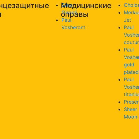
нцезащитные
Медицинские
Gino
Choic
Giraldi
Merku
и
оправы
Paul
Jet
Vosheront
Paul
Voshe
coutu
Paul
Voshe
gold
plated
Paul
Voshe
titani
Presen
Sheer
Moon