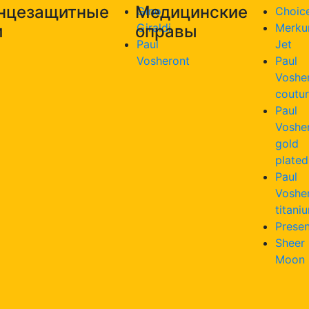
нцезащитные
Медицинские
Gino
Choic
Giraldi
Merku
и
оправы
Paul
Jet
Vosheront
Paul
Voshe
coutu
Paul
Voshe
gold
plated
Paul
Voshe
titani
Presen
Sheer
Moon