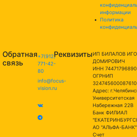
конфиденциал
информации
Политика
конфиденциал
Обратная
Реквизиты
ИП БИЛАЛОВ ИГО
+7(912)
ДОМИРОВИЧ
связь
771-42-
ИНН 74471796890
80
ОГРНИП
info@focus-
324745600087610
vision.ru
Адрес: г.Челябинск
Университетская
Набережная 22В
Банк ФИЛИАЛ
"ЕКАТЕРИНБУРГС
АО "АЛЬФА-БАНК"
Счет