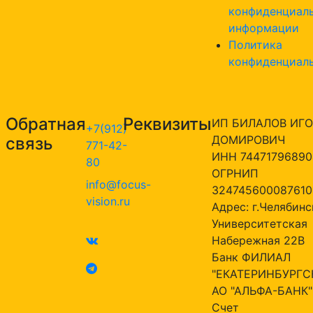
конфиденциал
информации
Политика
конфиденциал
Обратная
Реквизиты
ИП БИЛАЛОВ ИГО
+7(912)
ДОМИРОВИЧ
связь
771-42-
ИНН 74471796890
80
ОГРНИП
info@focus-
324745600087610
vision.ru
Адрес: г.Челябинск
Университетская
Набережная 22В
Банк ФИЛИАЛ
"ЕКАТЕРИНБУРГС
АО "АЛЬФА-БАНК"
Счет