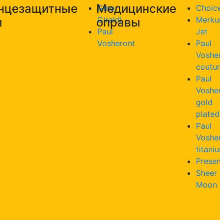
нцезащитные
Медицинские
Gino
Choic
Giraldi
Merku
и
оправы
Paul
Jet
Vosheront
Paul
Voshe
coutu
Paul
Voshe
gold
plated
Paul
Voshe
titani
Presen
Sheer
Moon