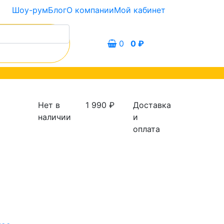
Шоу-рум
Блог
О компании
Мой кабинет
0
0
₽
Нет в
1 990
₽
Доставка
наличии
и
оплата