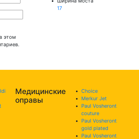
Ширина моста
17
 в этом
тариев.
Медицинские
ldi
Choice
Merkur Jet
оправы
t
Paul Vosheront
couture
Paul Vosheront
gold plated
Paul Vosheront