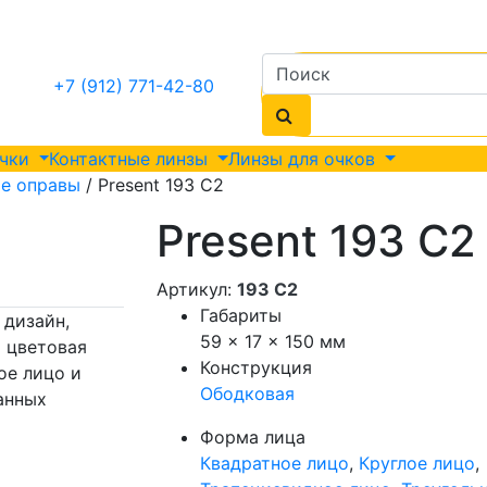
+7 (912) 771-42-80
очки
Контактные линзы
Линзы для очков
е оправы
/ Present 193 C2
Present 193 C2
Артикул:
193 C2
Габариты
 дизайн,
59 × 17 × 150 мм
 цветовая
Конструкция
ое лицо и
Ободковая
анных
Форма лица
Квадратное лицо
,
Круглое лицо
,