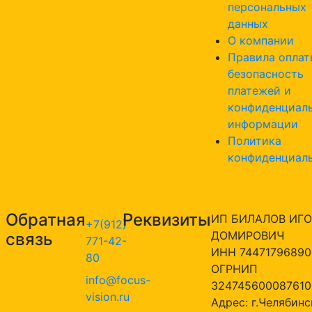
персональных
данных
О компании
Правила оплат
безопасность
платежей и
конфиденциал
информации
Политика
конфиденциал
Обратная
Реквизиты
ИП БИЛАЛОВ ИГО
+7(912)
ДОМИРОВИЧ
связь
771-42-
ИНН 74471796890
80
ОГРНИП
info@focus-
324745600087610
vision.ru
Адрес: г.Челябинск