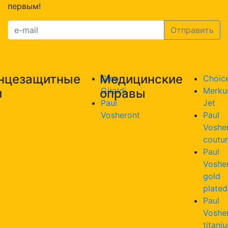
первым!
нцезащитные
Медицинские
Gino
Choic
Giraldi
Merku
и
оправы
Paul
Jet
Vosheront
Paul
Voshe
coutu
Paul
Voshe
gold
plated
Paul
Voshe
titani