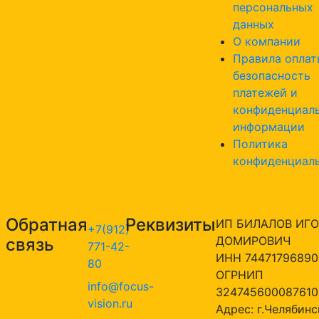
персональных
данных
О компании
Правила оплат
безопасность
платежей и
конфиденциал
информации
Политика
конфиденциал
Обратная
Реквизиты
ИП БИЛАЛОВ ИГО
+7(912)
ДОМИРОВИЧ
связь
771-42-
ИНН 74471796890
80
ОГРНИП
info@focus-
324745600087610
vision.ru
Адрес: г.Челябинск