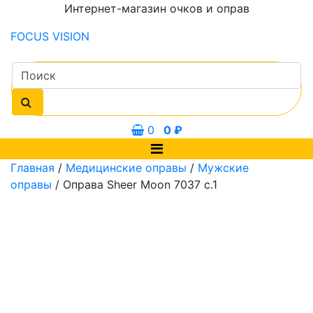
Интернет-магазин очков и оправ
FOCUS
VISION
0
0
₽
Главная
/
Медицинские оправы
/
Мужские
оправы
/ Оправа Sheer Moon 7037 с.1
45 мм
55 мм