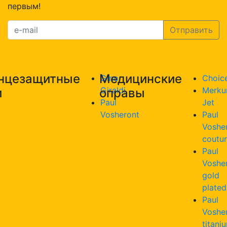
первым!
нцезащитные
Медицинские
Gino
Choic
Giraldi
Merku
и
оправы
Paul
Jet
Vosheront
Paul
Voshe
coutu
Paul
Voshe
gold
plated
Paul
Voshe
titani