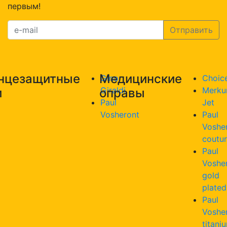
первым!
нцезащитные
Медицинские
Gino
Choic
Giraldi
Merku
и
оправы
Paul
Jet
Vosheront
Paul
Voshe
coutu
Paul
Voshe
gold
plated
Paul
Voshe
titani