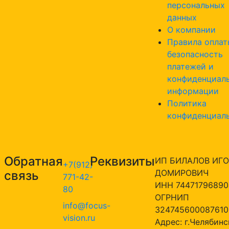
персональных
данных
О компании
Правила оплат
безопасность
платежей и
конфиденциал
информации
Политика
конфиденциал
Обратная
Реквизиты
ИП БИЛАЛОВ ИГО
+7(912)
ДОМИРОВИЧ
связь
771-42-
ИНН 74471796890
80
ОГРНИП
info@focus-
324745600087610
vision.ru
Адрес: г.Челябинск