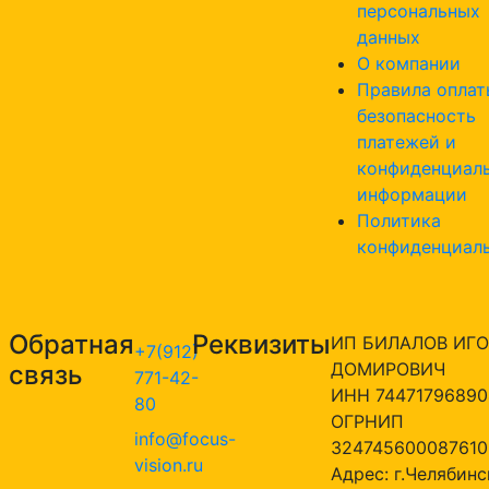
персональных
данных
О компании
Правила оплат
безопасность
платежей и
конфиденциал
информации
Политика
конфиденциал
Обратная
Реквизиты
ИП БИЛАЛОВ ИГО
+7(912)
ДОМИРОВИЧ
связь
771-42-
ИНН 74471796890
80
ОГРНИП
info@focus-
324745600087610
vision.ru
Адрес: г.Челябинск