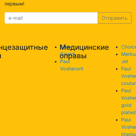
первым!
нцезащитные
Медицинские
Gino
Choic
Giraldi
Merku
и
оправы
Paul
Jet
Vosheront
Paul
Voshe
coutu
Paul
Voshe
gold
plated
Paul
Voshe
titani