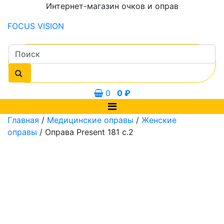
Интернет-магазин очков и оправ
FOCUS
VISION
0
0
₽
Главная
/
Медицинские оправы
/
Женские
оправы
/ Оправа Present 181 с.2
0 мм
53 мм