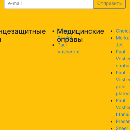
нцезащитные
Медицинские
Gino
Choic
Giraldi
Merku
и
оправы
Paul
Jet
Vosheront
Paul
Voshe
coutu
Paul
Voshe
gold
plated
Paul
Voshe
titani
Presen
Sheer