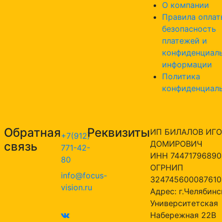
О компании
Правила оплат
безопасность
платежей и
конфиденциал
информации
Политика
конфиденциал
Обратная
Реквизиты
ИП БИЛАЛОВ ИГО
+7(912)
ДОМИРОВИЧ
связь
771-42-
ИНН 74471796890
80
ОГРНИП
info@focus-
324745600087610
vision.ru
Адрес: г.Челябинск
Университетская
Набережная 22В