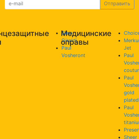
нцезащитные
Медицинские
Gino
Choic
Giraldi
Merku
и
оправы
Paul
Jet
Vosheront
Paul
Voshe
coutu
Paul
Voshe
gold
plated
Paul
Voshe
titani
Presen
Sheer