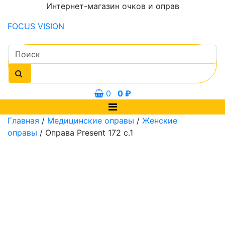
Интернет-магазин очков и оправ
FOCUS
VISION
0
0
₽
Главная
/
Медицинские оправы
/
Женские
оправы
/ Оправа Present 172 с.1
0 мм
54 мм