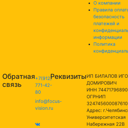
О компании
Правила оплат
безопасность
платежей и
конфиденциал
информации
Политика
конфиденциал
Обратная
Реквизиты
ИП БИЛАЛОВ ИГО
+7(912)
ДОМИРОВИЧ
связь
771-42-
ИНН 74471796890
80
ОГРНИП
info@focus-
324745600087610
vision.ru
Адрес: г.Челябинск
Университетская
Набережная 22В