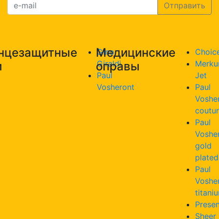
нцезащитные
Медицинские
Gino
Choic
Giraldi
Merku
и
оправы
Paul
Jet
Vosheront
Paul
Voshe
coutu
Paul
Voshe
gold
plated
Paul
Voshe
titani
Presen
Sheer