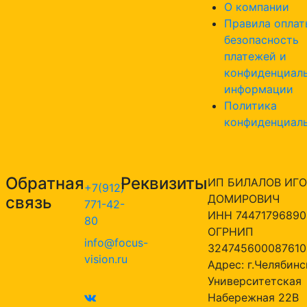
О компании
Правила оплат
безопасность
платежей и
конфиденциал
информации
Политика
конфиденциал
Обратная
Реквизиты
ИП БИЛАЛОВ ИГО
+7(912)
ДОМИРОВИЧ
связь
771-42-
ИНН 74471796890
80
ОГРНИП
info@focus-
324745600087610
vision.ru
Адрес: г.Челябинск
Университетская
Набережная 22В